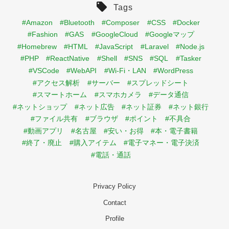
Tags
#Amazon
#Bluetooth
#Composer
#CSS
#Docker
#Fashion
#GAS
#GoogleCloud
#Googleマップ
#Homebrew
#HTML
#JavaScript
#Laravel
#Node.js
#PHP
#ReactNative
#Shell
#SNS
#SQL
#Tasker
#VSCode
#WebAPI
#Wi-Fi・LAN
#WordPress
#アクセス解析
#サーバー
#スプレッドシート
#スマートホーム
#スマホカメラ
#データ通信
#ネットショップ
#ネット広告
#ネット証券
#ネット銀行
#ファイル共有
#ブラウザ
#ポイント
#不具合
#動画アプリ
#名古屋
#安い・お得
#本・電子書籍
#終了・廃止
#購入アイテム
#電子マネー・電子決済
#電話・通話
Privacy Policy
Contact
Profile