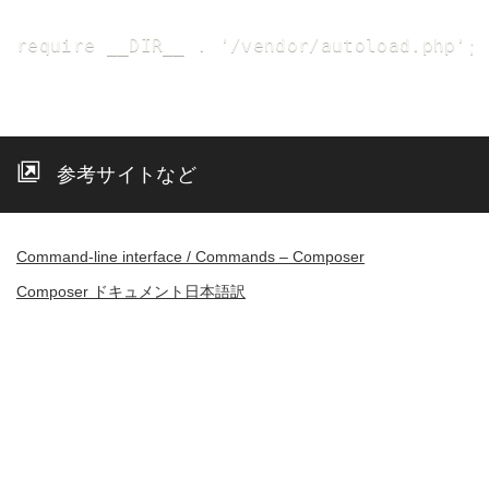
require __DIR__ . '/vendor/autoload.php';
参考サイトなど
Command-line interface / Commands – Composer
Composer ドキュメント日本語訳