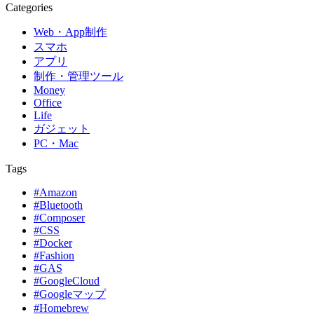
Categories
Web・App制作
スマホ
アプリ
制作・管理ツール
Money
Office
Life
ガジェット
PC・Mac
Tags
#Amazon
#Bluetooth
#Composer
#CSS
#Docker
#Fashion
#GAS
#GoogleCloud
#Googleマップ
#Homebrew