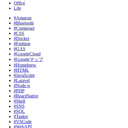
Office
Life
#Amazon
#Bluetooth
#Composer
#CSS
#Docker
#Fashion
#GAS
#GoogleCloud
#Googleマップ
#Homebrew
#HTML
#JavaScript
#Laravel
#Node.js
#PHP
#ReactNative
#Shell
#SNS
#SQL
#Tasker
#VSCode
#WebAPI