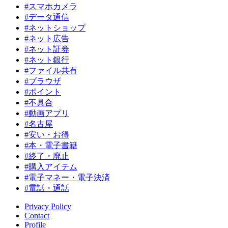
#スマホカメラ
#データ通信
#ネットショップ
#ネット広告
#ネット証券
#ネット銀行
#ファイル共有
#ブラウザ
#ポイント
#不具合
#動画アプリ
#名古屋
#安い・お得
#本・電子書籍
#終了・廃止
#購入アイテム
#電子マネー・電子決済
#電話・通話
Privacy Policy
Contact
Profile