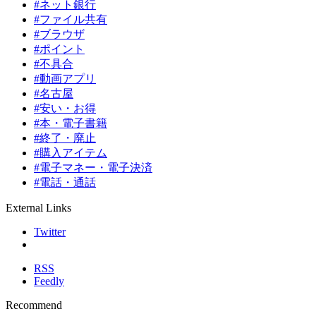
#ネット銀行
#ファイル共有
#ブラウザ
#ポイント
#不具合
#動画アプリ
#名古屋
#安い・お得
#本・電子書籍
#終了・廃止
#購入アイテム
#電子マネー・電子決済
#電話・通話
External Links
Twitter
RSS
Feedly
Recommend