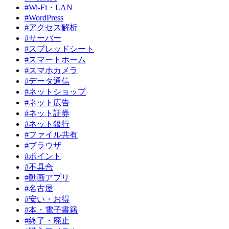
#Wi-Fi・LAN
#WordPress
#アクセス解析
#サーバー
#スプレッドシート
#スマートホーム
#スマホカメラ
#データ通信
#ネットショップ
#ネット広告
#ネット証券
#ネット銀行
#ファイル共有
#ブラウザ
#ポイント
#不具合
#動画アプリ
#名古屋
#安い・お得
#本・電子書籍
#終了・廃止