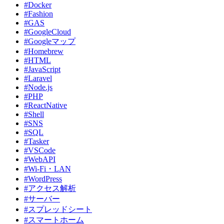
#Docker
#Fashion
#GAS
#GoogleCloud
#Googleマップ
#Homebrew
#HTML
#JavaScript
#Laravel
#Node.js
#PHP
#ReactNative
#Shell
#SNS
#SQL
#Tasker
#VSCode
#WebAPI
#Wi-Fi・LAN
#WordPress
#アクセス解析
#サーバー
#スプレッドシート
#スマートホーム