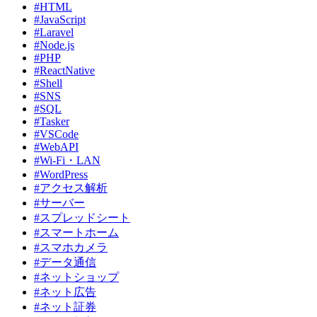
#HTML
#JavaScript
#Laravel
#Node.js
#PHP
#ReactNative
#Shell
#SNS
#SQL
#Tasker
#VSCode
#WebAPI
#Wi-Fi・LAN
#WordPress
#アクセス解析
#サーバー
#スプレッドシート
#スマートホーム
#スマホカメラ
#データ通信
#ネットショップ
#ネット広告
#ネット証券