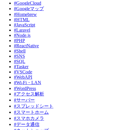
#GoogleCloud
#Googleマップ
#Homebrew
#HTML
#JavaScript
#Laravel
#Node.js
#PHP
#ReactNative
#Shell
#SNS
#SQL
#Tasker
#VSCode
#WebAPI
#Wi-Fi・LAN
#WordPress
#アクセス解析
#サーバー
#スプレッドシート
#スマートホーム
#スマホカメラ
#データ通信