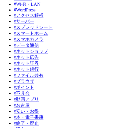
#Wi-Fi・LAN
#WordPress
#アクセス解析
#サーバー
#スプレッドシート
#スマートホーム
#スマホカメラ
#データ通信
#ネットショップ
#ネット広告
#ネット証券
#ネット銀行
#ファイル共有
#ブラウザ
#ポイント
#不具合
#動画アプリ
#名古屋
#安い・お得
#本・電子書籍
#終了・廃止