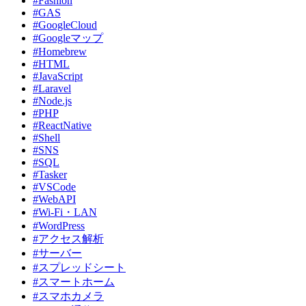
#Fashion
#GAS
#GoogleCloud
#Googleマップ
#Homebrew
#HTML
#JavaScript
#Laravel
#Node.js
#PHP
#ReactNative
#Shell
#SNS
#SQL
#Tasker
#VSCode
#WebAPI
#Wi-Fi・LAN
#WordPress
#アクセス解析
#サーバー
#スプレッドシート
#スマートホーム
#スマホカメラ