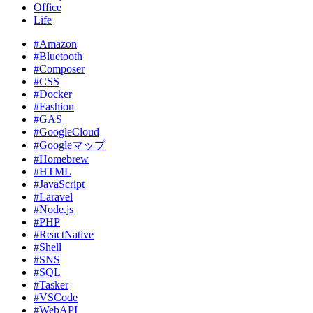
Office
Life
#Amazon
#Bluetooth
#Composer
#CSS
#Docker
#Fashion
#GAS
#GoogleCloud
#Googleマップ
#Homebrew
#HTML
#JavaScript
#Laravel
#Node.js
#PHP
#ReactNative
#Shell
#SNS
#SQL
#Tasker
#VSCode
#WebAPI