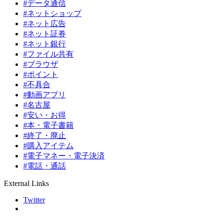
#データ通信
#ネットショップ
#ネット広告
#ネット証券
#ネット銀行
#ファイル共有
#ブラウザ
#ポイント
#不具合
#動画アプリ
#名古屋
#安い・お得
#本・電子書籍
#終了・廃止
#購入アイテム
#電子マネー・電子決済
#電話・通話
External Links
Twitter