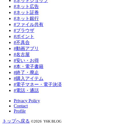
#ネットショップ
#ネット広告
#ネット証券
#ネット銀行
#ファイル共有
#ブラウザ
#ポイント
#不具合
#動画アプリ
#名古屋
#安い・お得
#本・電子書籍
#終了・廃止
#購入アイテム
#電子マネー・電子決済
#電話・通話
Privacy Policy
Contact
Profile
トップへ戻る
©2026 Y6K BLOG