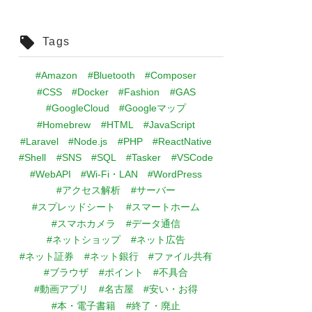
Tags
#Amazon
#Bluetooth
#Composer
#CSS
#Docker
#Fashion
#GAS
#GoogleCloud
#Googleマップ
#Homebrew
#HTML
#JavaScript
#Laravel
#Node.js
#PHP
#ReactNative
#Shell
#SNS
#SQL
#Tasker
#VSCode
#WebAPI
#Wi-Fi・LAN
#WordPress
#アクセス解析
#サーバー
#スプレッドシート
#スマートホーム
#スマホカメラ
#データ通信
#ネットショップ
#ネット広告
#ネット証券
#ネット銀行
#ファイル共有
#ブラウザ
#ポイント
#不具合
#動画アプリ
#名古屋
#安い・お得
#本・電子書籍
#終了・廃止