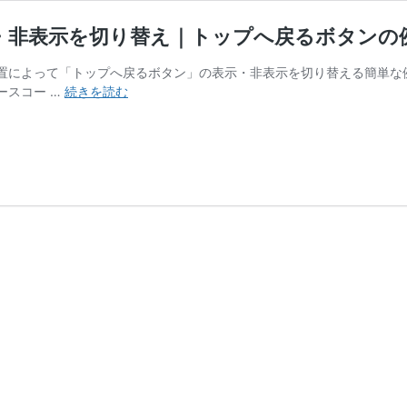
示・非表示を切り替え｜トップへ戻るボタンの
の位置によって「トップへ戻るボタン」の表示・非表示を切り替える簡単
【jQuery】
ースコー …
続きを読む
ス
ク
ロ
ー
ル
の
位
置
に
よ
り
表
示・
非
表
示