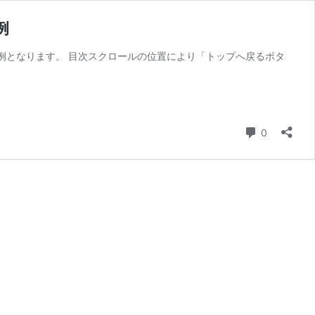
例
な例となります。 目次スクロールの位置により「トップへ戻るボタ
コメント
0