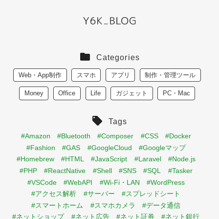
Categories
Web・App制作
スマホ
アプリ
制作・管理ツール
Money
Office
Life
ガジェット
PC・Mac
Tags
#Amazon
#Bluetooth
#Composer
#CSS
#Docker
#Fashion
#GAS
#GoogleCloud
#Googleマップ
#Homebrew
#HTML
#JavaScript
#Laravel
#Node.js
#PHP
#ReactNative
#Shell
#SNS
#SQL
#Tasker
#VSCode
#WebAPI
#Wi-Fi・LAN
#WordPress
#アクセス解析
#サーバー
#スプレッドシート
#スマートホーム
#スマホカメラ
#データ通信
#ネットショップ
#ネット広告
#ネット証券
#ネット銀行