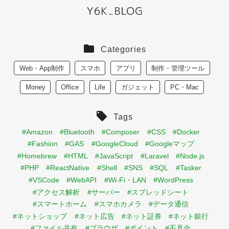
Categories
Web・App制作
スマホ
アプリ
制作・管理ツール
Money
Office
Life
ガジェット
PC・Mac
Tags
#Amazon
#Bluetooth
#Composer
#CSS
#Docker
#Fashion
#GAS
#GoogleCloud
#Googleマップ
#Homebrew
#HTML
#JavaScript
#Laravel
#Node.js
#PHP
#ReactNative
#Shell
#SNS
#SQL
#Tasker
#VSCode
#WebAPI
#Wi-Fi・LAN
#WordPress
#アクセス解析
#サーバー
#スプレッドシート
#スマートホーム
#スマホカメラ
#データ通信
#ネットショップ
#ネット広告
#ネット証券
#ネット銀行
#ファイル共有
#ブラウザ
#ポイント
#不具合