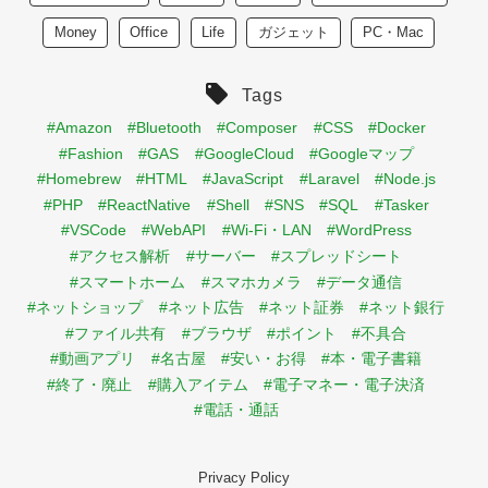
Money
Office
Life
ガジェット
PC・Mac
Tags
#Amazon
#Bluetooth
#Composer
#CSS
#Docker
#Fashion
#GAS
#GoogleCloud
#Googleマップ
#Homebrew
#HTML
#JavaScript
#Laravel
#Node.js
#PHP
#ReactNative
#Shell
#SNS
#SQL
#Tasker
#VSCode
#WebAPI
#Wi-Fi・LAN
#WordPress
#アクセス解析
#サーバー
#スプレッドシート
#スマートホーム
#スマホカメラ
#データ通信
#ネットショップ
#ネット広告
#ネット証券
#ネット銀行
#ファイル共有
#ブラウザ
#ポイント
#不具合
#動画アプリ
#名古屋
#安い・お得
#本・電子書籍
#終了・廃止
#購入アイテム
#電子マネー・電子決済
#電話・通話
Privacy Policy