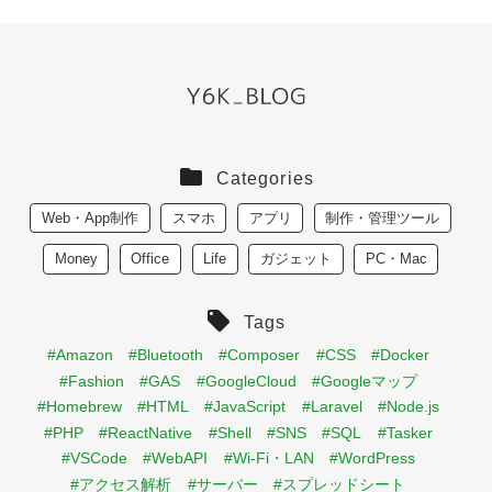
Categories
Web・App制作
スマホ
アプリ
制作・管理ツール
Money
Office
Life
ガジェット
PC・Mac
Tags
#Amazon
#Bluetooth
#Composer
#CSS
#Docker
#Fashion
#GAS
#GoogleCloud
#Googleマップ
#Homebrew
#HTML
#JavaScript
#Laravel
#Node.js
#PHP
#ReactNative
#Shell
#SNS
#SQL
#Tasker
#VSCode
#WebAPI
#Wi-Fi・LAN
#WordPress
#アクセス解析
#サーバー
#スプレッドシート