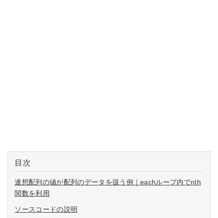
目次
連想配列の値が配列のデータを扱う例｜eachループ内でnth
関数を利用
ソースコードの説明