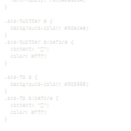
}

.sns-twitter a {

  background-color: #00acee;

}

.sns-twitter a:before {

  content: "";

  color: #fff;

}

.sns-fb a {

  background-color: #3b5998;

}

.sns-fb a:before {

  content: "";

  color: #fff;

}
