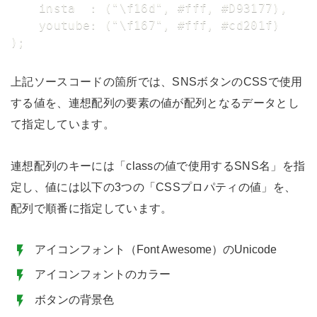
	insta  : ("\f16d", #fff, #D93177),

	youtube: ("\f167", #fff, #cd201f)

);
上記ソースコードの箇所では、SNSボタンのCSSで使用
する値を、連想配列の要素の値が配列となるデータとし
て指定しています。
連想配列のキーには「classの値で使用するSNS名」を指
定し、値には以下の3つの「CSSプロパティの値」を、
配列で順番に指定しています。
アイコンフォント（Font Awesome）のUnicode
アイコンフォントのカラー
ボタンの背景色