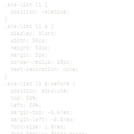
.sns-list li {

  position: relative;

}

.sns-list li a {

  display: block;

  width: 50px;

  height: 50px;

  margin: 5px;

  border-radius: 25px;

  text-decoration: none;

}

.sns-list li a:before {

  position: absolute;

  top: 50%;

  left: 50%;

  margin-top: -0.9rem;

  margin-left: -0.8rem;

  font-size: 1.8rem;

  font-family: FontAwesome;
