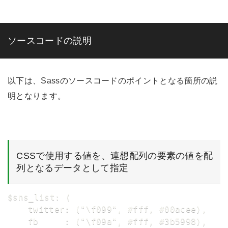
ソースコードの説明
以下は、Sassのソースコードのポイントとなる箇所の説
明となります。
CSSで使用する値を、連想配列の要素の値を配
列となるデータとして指定
$sns_list: (

	twitter: ("\f099", #fff, #00acee),

	fb     : ("\f09a", #fff, #3b5998),
