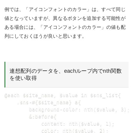
例では、「アイコンフォントのカラー」は、すべて同じ
値となっていますが、異なるボタンを追加する可能性が
ある場合には、「アイコンフォントのカラー」の値も配
列にしておくほうが良いと思います。
連想配列のデータを、eachループ内でnth関数
を使い取得
@each $site_name, $value in $sns_list{

    .sns-#{$site_name} a{

        background-color: nth($value, 3);

        &:before{

            content: nth($value, 1);

            color: nth($value, 2);
