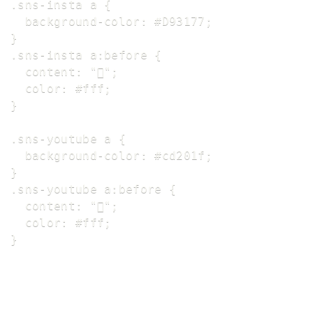
.sns-insta a {

  background-color: #D93177;

}

.sns-insta a:before {

  content: "";

  color: #fff;

}

.sns-youtube a {

  background-color: #cd201f;

}

.sns-youtube a:before {

  content: "";

  color: #fff;

}