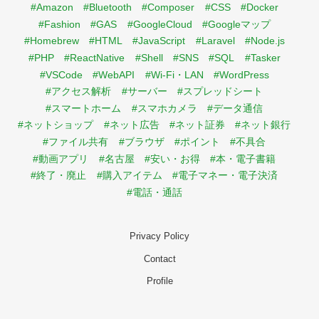
#Amazon
#Bluetooth
#Composer
#CSS
#Docker
#Fashion
#GAS
#GoogleCloud
#Googleマップ
#Homebrew
#HTML
#JavaScript
#Laravel
#Node.js
#PHP
#ReactNative
#Shell
#SNS
#SQL
#Tasker
#VSCode
#WebAPI
#Wi-Fi・LAN
#WordPress
#アクセス解析
#サーバー
#スプレッドシート
#スマートホーム
#スマホカメラ
#データ通信
#ネットショップ
#ネット広告
#ネット証券
#ネット銀行
#ファイル共有
#ブラウザ
#ポイント
#不具合
#動画アプリ
#名古屋
#安い・お得
#本・電子書籍
#終了・廃止
#購入アイテム
#電子マネー・電子決済
#電話・通話
Privacy Policy
Contact
Profile