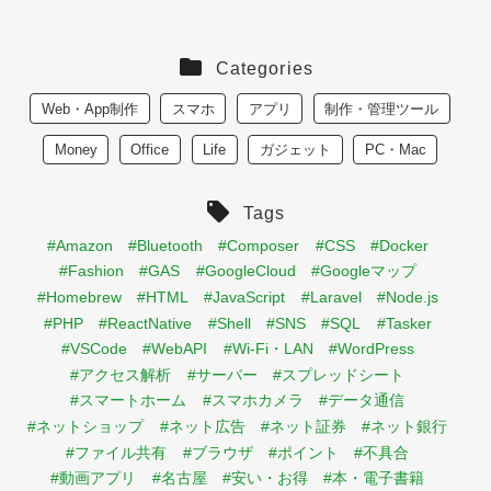
Categories
Web・App制作
スマホ
アプリ
制作・管理ツール
Money
Office
Life
ガジェット
PC・Mac
Tags
#Amazon
#Bluetooth
#Composer
#CSS
#Docker
#Fashion
#GAS
#GoogleCloud
#Googleマップ
#Homebrew
#HTML
#JavaScript
#Laravel
#Node.js
#PHP
#ReactNative
#Shell
#SNS
#SQL
#Tasker
#VSCode
#WebAPI
#Wi-Fi・LAN
#WordPress
#アクセス解析
#サーバー
#スプレッドシート
#スマートホーム
#スマホカメラ
#データ通信
#ネットショップ
#ネット広告
#ネット証券
#ネット銀行
#ファイル共有
#ブラウザ
#ポイント
#不具合
#動画アプリ
#名古屋
#安い・お得
#本・電子書籍