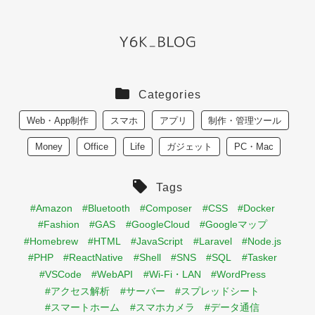
Categories
Web・App制作
スマホ
アプリ
制作・管理ツール
Money
Office
Life
ガジェット
PC・Mac
Tags
#Amazon
#Bluetooth
#Composer
#CSS
#Docker
#Fashion
#GAS
#GoogleCloud
#Googleマップ
#Homebrew
#HTML
#JavaScript
#Laravel
#Node.js
#PHP
#ReactNative
#Shell
#SNS
#SQL
#Tasker
#VSCode
#WebAPI
#Wi-Fi・LAN
#WordPress
#アクセス解析
#サーバー
#スプレッドシート
#スマートホーム
#スマホカメラ
#データ通信