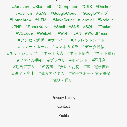
#Amazon
#Bluetooth
#Composer
#CSS
#Docker
#Fashion
#GAS
#GoogleCloud
#Googleマップ
#Homebrew
#HTML
#JavaScript
#Laravel
#Node.js
#PHP
#ReactNative
#Shell
#SNS
#SQL
#Tasker
#VSCode
#WebAPI
#Wi-Fi・LAN
#WordPress
#アクセス解析
#サーバー
#スプレッドシート
#スマートホーム
#スマホカメラ
#データ通信
#ネットショップ
#ネット広告
#ネット証券
#ネット銀行
#ファイル共有
#ブラウザ
#ポイント
#不具合
#動画アプリ
#名古屋
#安い・お得
#本・電子書籍
#終了・廃止
#購入アイテム
#電子マネー・電子決済
#電話・通話
Privacy Policy
Contact
Profile