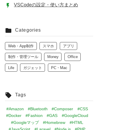
VSCodeの設定・使い方まとめ
Categories
Web・App制作
スマホ
アプリ
制作・管理ツール
Money
Office
Life
ガジェット
PC・Mac
Tags
#Amazon
#Bluetooth
#Composer
#CSS
#Docker
#Fashion
#GAS
#GoogleCloud
#Googleマップ
#Homebrew
#HTML
#JavaScript
#Laravel
#Node.js
#PHP