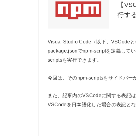
【VS
行す
Visual Studio Code（以下、V
package.jsonでnpm-script
scriptsを実行できます。
今回は、そのnpm-scriptsをサイド
また、記事内のVSCodeに関する表記は、拡張
VSCodeを日本語化した場合の表記と