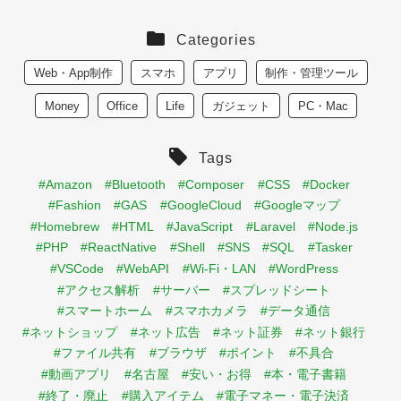
Categories
Web・App制作
スマホ
アプリ
制作・管理ツール
Money
Office
Life
ガジェット
PC・Mac
Tags
#Amazon
#Bluetooth
#Composer
#CSS
#Docker
#Fashion
#GAS
#GoogleCloud
#Googleマップ
#Homebrew
#HTML
#JavaScript
#Laravel
#Node.js
#PHP
#ReactNative
#Shell
#SNS
#SQL
#Tasker
#VSCode
#WebAPI
#Wi-Fi・LAN
#WordPress
#アクセス解析
#サーバー
#スプレッドシート
#スマートホーム
#スマホカメラ
#データ通信
#ネットショップ
#ネット広告
#ネット証券
#ネット銀行
#ファイル共有
#ブラウザ
#ポイント
#不具合
#動画アプリ
#名古屋
#安い・お得
#本・電子書籍
#終了・廃止
#購入アイテム
#電子マネー・電子決済