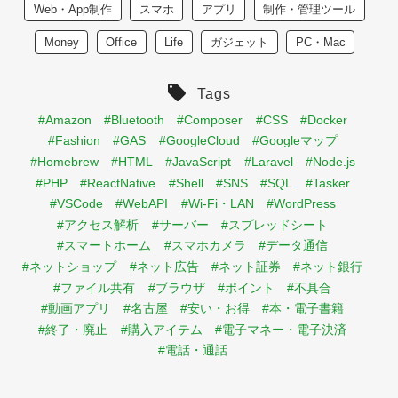
Web・App制作
スマホ
アプリ
制作・管理ツール
Money
Office
Life
ガジェット
PC・Mac
Tags
#Amazon
#Bluetooth
#Composer
#CSS
#Docker
#Fashion
#GAS
#GoogleCloud
#Googleマップ
#Homebrew
#HTML
#JavaScript
#Laravel
#Node.js
#PHP
#ReactNative
#Shell
#SNS
#SQL
#Tasker
#VSCode
#WebAPI
#Wi-Fi・LAN
#WordPress
#アクセス解析
#サーバー
#スプレッドシート
#スマートホーム
#スマホカメラ
#データ通信
#ネットショップ
#ネット広告
#ネット証券
#ネット銀行
#ファイル共有
#ブラウザ
#ポイント
#不具合
#動画アプリ
#名古屋
#安い・お得
#本・電子書籍
#終了・廃止
#購入アイテム
#電子マネー・電子決済
#電話・通話