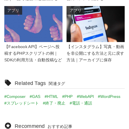
アプリ
アプリ
【Facebook API】ページへ投
【インスタグラム】写真・動画
稿するPHPスクリプトの例｜
を非公開にする方法と元に戻す
SDKの利用方法・自動投稿など
方法｜アーカイブに保存
Related Tags
関連タグ
#Composer
#GAS
#HTML
#PHP
#WebAPI
#WordPress
#スプレッドシート
#終了・廃止
#電話・通話
Recommend
おすすめ記事