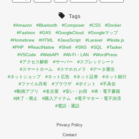
Tags
#Amazon
#Bluetooth
#Composer
#CSS
#Docker
#Fashion
#GAS
#GoogleCloud
#Googleマップ
#Homebrew
#HTML
#JavaScript
#Laravel
#Node.js
#PHP
#ReactNative
#Shell
#SNS
#SQL
#Tasker
#VSCode
#WebAPI
#Wi-Fi・LAN
#WordPress
#アクセス解析
#サーバー
#スプレッドシート
#スマートホーム
#スマホカメラ
#データ通信
#ネットショップ
#ネット広告
#ネット証券
#ネット銀行
#ファイル共有
#ブラウザ
#ポイント
#不具合
#動画アプリ
#名古屋
#安い・お得
#本・電子書籍
#終了・廃止
#購入アイテム
#電子マネー・電子決済
#電話・通話
Privacy Policy
Contact