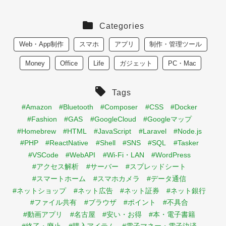
Categories
Web・App制作
スマホ
アプリ
制作・管理ツール
Money
Office
Life
ガジェット
PC・Mac
Tags
#Amazon
#Bluetooth
#Composer
#CSS
#Docker
#Fashion
#GAS
#GoogleCloud
#Googleマップ
#Homebrew
#HTML
#JavaScript
#Laravel
#Node.js
#PHP
#ReactNative
#Shell
#SNS
#SQL
#Tasker
#VSCode
#WebAPI
#Wi-Fi・LAN
#WordPress
#アクセス解析
#サーバー
#スプレッドシート
#スマートホーム
#スマホカメラ
#データ通信
#ネットショップ
#ネット広告
#ネット証券
#ネット銀行
#ファイル共有
#ブラウザ
#ポイント
#不具合
#動画アプリ
#名古屋
#安い・お得
#本・電子書籍