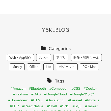
Categories
Web・App制作
スマホ
アプリ
制作・管理ツール
Money
Office
Life
ガジェット
PC・Mac
Tags
#Amazon
#Bluetooth
#Composer
#CSS
#Docker
#Fashion
#GAS
#GoogleCloud
#Googleマップ
#Homebrew
#HTML
#JavaScript
#Laravel
#Node.js
#PHP
#ReactNative
#Shell
#SNS
#SQL
#Tasker