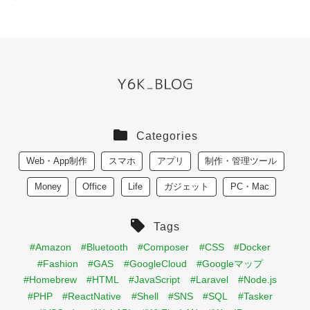
Categories
Web・App制作
スマホ
アプリ
制作・管理ツール
Money
Office
Life
ガジェット
PC・Mac
Tags
#Amazon
#Bluetooth
#Composer
#CSS
#Docker
#Fashion
#GAS
#GoogleCloud
#Googleマップ
#Homebrew
#HTML
#JavaScript
#Laravel
#Node.js
#PHP
#ReactNative
#Shell
#SNS
#SQL
#Tasker