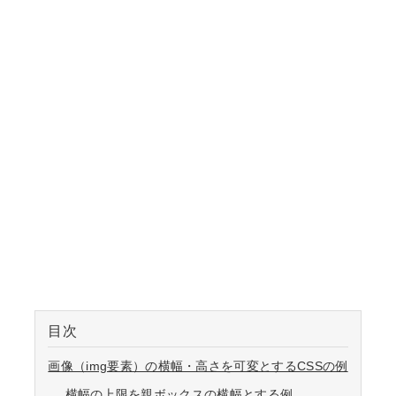
目次
画像（img要素）の横幅・高さを可変とするCSSの例
横幅の上限を親ボックスの横幅とする例