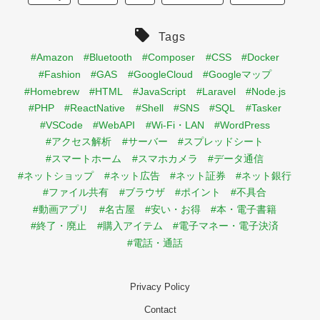
Tags
#Amazon
#Bluetooth
#Composer
#CSS
#Docker
#Fashion
#GAS
#GoogleCloud
#Googleマップ
#Homebrew
#HTML
#JavaScript
#Laravel
#Node.js
#PHP
#ReactNative
#Shell
#SNS
#SQL
#Tasker
#VSCode
#WebAPI
#Wi-Fi・LAN
#WordPress
#アクセス解析
#サーバー
#スプレッドシート
#スマートホーム
#スマホカメラ
#データ通信
#ネットショップ
#ネット広告
#ネット証券
#ネット銀行
#ファイル共有
#ブラウザ
#ポイント
#不具合
#動画アプリ
#名古屋
#安い・お得
#本・電子書籍
#終了・廃止
#購入アイテム
#電子マネー・電子決済
#電話・通話
Privacy Policy
Contact