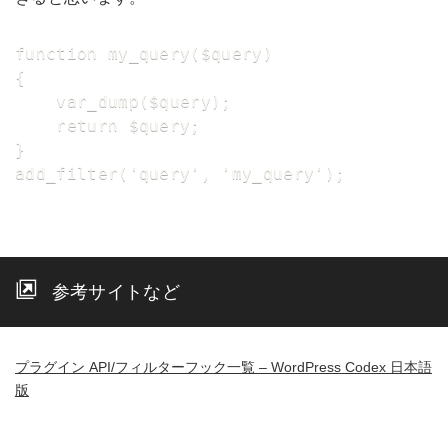
function my_query($query)

{

    var_dump($query);

    return $query;

}

add_filter('query', 'my_query');
参考サイトなど
プラグイン API/フィルターフック一覧 – WordPress Codex 日本語
版