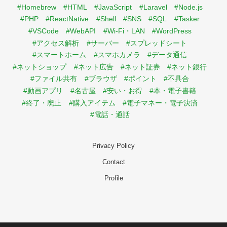
#Homebrew
#HTML
#JavaScript
#Laravel
#Node.js
#PHP
#ReactNative
#Shell
#SNS
#SQL
#Tasker
#VSCode
#WebAPI
#Wi-Fi・LAN
#WordPress
#アクセス解析
#サーバー
#スプレッドシート
#スマートホーム
#スマホカメラ
#データ通信
#ネットショップ
#ネット広告
#ネット証券
#ネット銀行
#ファイル共有
#ブラウザ
#ポイント
#不具合
#動画アプリ
#名古屋
#安い・お得
#本・電子書籍
#終了・廃止
#購入アイテム
#電子マネー・電子決済
#電話・通話
Privacy Policy
Contact
Profile