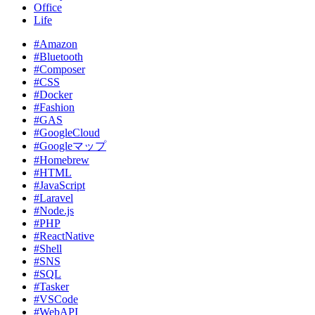
Office
Life
#Amazon
#Bluetooth
#Composer
#CSS
#Docker
#Fashion
#GAS
#GoogleCloud
#Googleマップ
#Homebrew
#HTML
#JavaScript
#Laravel
#Node.js
#PHP
#ReactNative
#Shell
#SNS
#SQL
#Tasker
#VSCode
#WebAPI