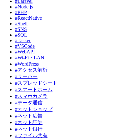
#Laravel
#Node.js
#PHP
#ReactNative
#Shell
#SNS
#SQL
#Tasker
#VSCode
#WebAPI
#Wi-Fi・LAN
#WordPress
#アクセス解析
#サーバー
#スプレッドシート
#スマートホーム
#スマホカメラ
#データ通信
#ネットショップ
#ネット広告
#ネット証券
#ネット銀行
#ファイル共有