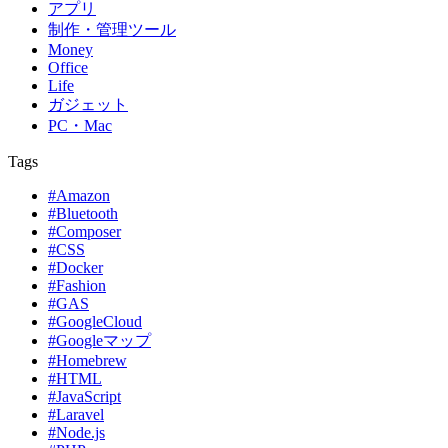
アプリ
制作・管理ツール
Money
Office
Life
ガジェット
PC・Mac
Tags
#Amazon
#Bluetooth
#Composer
#CSS
#Docker
#Fashion
#GAS
#GoogleCloud
#Googleマップ
#Homebrew
#HTML
#JavaScript
#Laravel
#Node.js