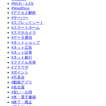
#Wi-Fi・LAN
#WordPress
#アクセス解析
#サーバー
#スプレッドシート
#スマートホーム
#スマホカメラ
#データ通信
#ネットショップ
#ネット広告
#ネット証券
#ネット銀行
#ファイル共有
#ブラウザ
#ポイント
#不具合
#動画アプリ
#名古屋
#安い・お得
#本・電子書籍
#終了・廃止