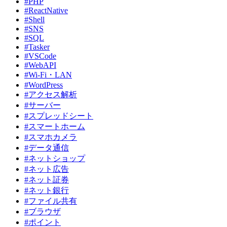
#PHP
#ReactNative
#Shell
#SNS
#SQL
#Tasker
#VSCode
#WebAPI
#Wi-Fi・LAN
#WordPress
#アクセス解析
#サーバー
#スプレッドシート
#スマートホーム
#スマホカメラ
#データ通信
#ネットショップ
#ネット広告
#ネット証券
#ネット銀行
#ファイル共有
#ブラウザ
#ポイント