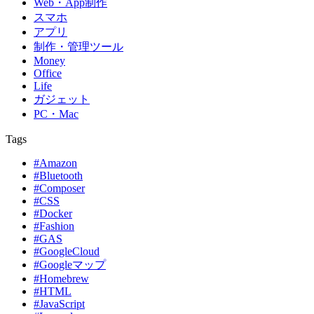
Web・App制作
スマホ
アプリ
制作・管理ツール
Money
Office
Life
ガジェット
PC・Mac
Tags
#Amazon
#Bluetooth
#Composer
#CSS
#Docker
#Fashion
#GAS
#GoogleCloud
#Googleマップ
#Homebrew
#HTML
#JavaScript