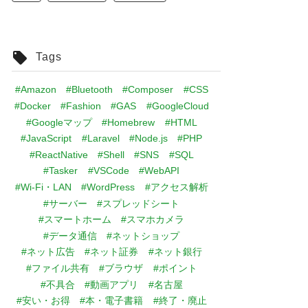
Tags
#Amazon
#Bluetooth
#Composer
#CSS
#Docker
#Fashion
#GAS
#GoogleCloud
#Googleマップ
#Homebrew
#HTML
#JavaScript
#Laravel
#Node.js
#PHP
#ReactNative
#Shell
#SNS
#SQL
#Tasker
#VSCode
#WebAPI
#Wi-Fi・LAN
#WordPress
#アクセス解析
#サーバー
#スプレッドシート
#スマートホーム
#スマホカメラ
#データ通信
#ネットショップ
#ネット広告
#ネット証券
#ネット銀行
#ファイル共有
#ブラウザ
#ポイント
#不具合
#動画アプリ
#名古屋
#安い・お得
#本・電子書籍
#終了・廃止