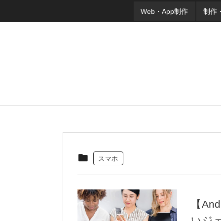
Web・App制作
制作
スマホ
【An
いジ