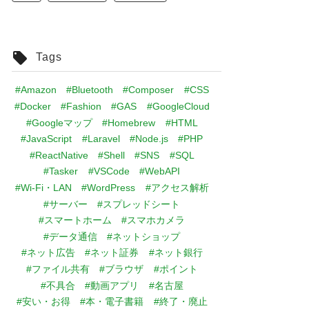
Tags
#Amazon
#Bluetooth
#Composer
#CSS
#Docker
#Fashion
#GAS
#GoogleCloud
#Googleマップ
#Homebrew
#HTML
#JavaScript
#Laravel
#Node.js
#PHP
#ReactNative
#Shell
#SNS
#SQL
#Tasker
#VSCode
#WebAPI
#Wi-Fi・LAN
#WordPress
#アクセス解析
#サーバー
#スプレッドシート
#スマートホーム
#スマホカメラ
#データ通信
#ネットショップ
#ネット広告
#ネット証券
#ネット銀行
#ファイル共有
#ブラウザ
#ポイント
#不具合
#動画アプリ
#名古屋
#安い・お得
#本・電子書籍
#終了・廃止