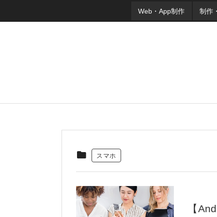
Web・App制作
制作
スマホ
【An