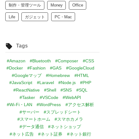
制作・管理ツール
Money
Office
Life
ガジェット
PC・Mac
Tags
#Amazon
#Bluetooth
#Composer
#CSS
#Docker
#Fashion
#GAS
#GoogleCloud
#Googleマップ
#Homebrew
#HTML
#JavaScript
#Laravel
#Node.js
#PHP
#ReactNative
#Shell
#SNS
#SQL
#Tasker
#VSCode
#WebAPI
#Wi-Fi・LAN
#WordPress
#アクセス解析
#サーバー
#スプレッドシート
#スマートホーム
#スマホカメラ
#データ通信
#ネットショップ
#ネット広告
#ネット証券
#ネット銀行