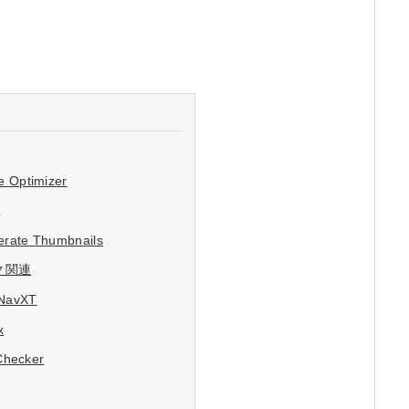
 Optimizer
d
erate Thumbnails
ク関連
NavXT
x
Checker