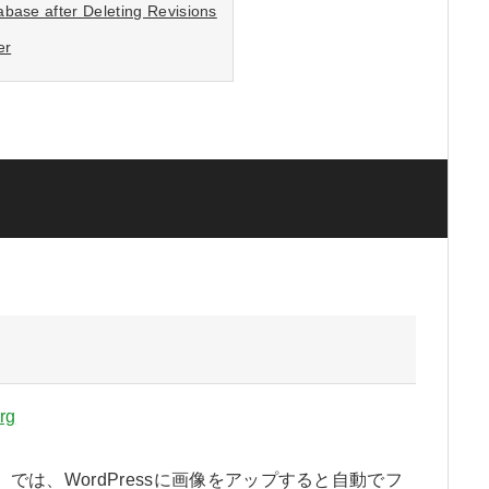
base after Deleting Revisions
er
rg
izer』では、WordPressに画像をアップすると自動でフ