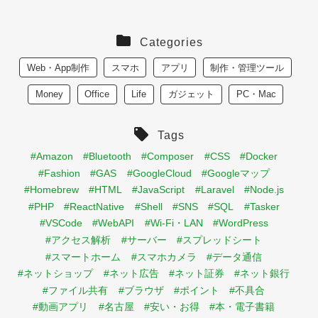
Categories
Web・App制作
スマホ
アプリ
制作・管理ツール
Money
Office
Life
ガジェット
PC・Mac
Tags
#Amazon
#Bluetooth
#Composer
#CSS
#Docker
#Fashion
#GAS
#GoogleCloud
#Googleマップ
#Homebrew
#HTML
#JavaScript
#Laravel
#Node.js
#PHP
#ReactNative
#Shell
#SNS
#SQL
#Tasker
#VSCode
#WebAPI
#Wi-Fi・LAN
#WordPress
#アクセス解析
#サーバー
#スプレッドシート
#スマートホーム
#スマホカメラ
#データ通信
#ネットショップ
#ネット広告
#ネット証券
#ネット銀行
#ファイル共有
#ブラウザ
#ポイント
#不具合
#動画アプリ
#名古屋
#安い・お得
#本・電子書籍