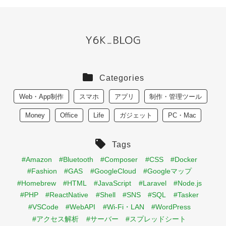
Categories
Web・App制作
スマホ
アプリ
制作・管理ツール
Money
Office
Life
ガジェット
PC・Mac
Tags
#Amazon
#Bluetooth
#Composer
#CSS
#Docker
#Fashion
#GAS
#GoogleCloud
#Googleマップ
#Homebrew
#HTML
#JavaScript
#Laravel
#Node.js
#PHP
#ReactNative
#Shell
#SNS
#SQL
#Tasker
#VSCode
#WebAPI
#Wi-Fi・LAN
#WordPress
#アクセス解析
#サーバー
#スプレッドシート