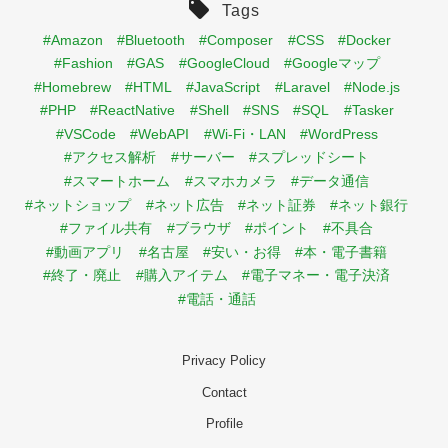
Tags
#Amazon
#Bluetooth
#Composer
#CSS
#Docker
#Fashion
#GAS
#GoogleCloud
#Googleマップ
#Homebrew
#HTML
#JavaScript
#Laravel
#Node.js
#PHP
#ReactNative
#Shell
#SNS
#SQL
#Tasker
#VSCode
#WebAPI
#Wi-Fi・LAN
#WordPress
#アクセス解析
#サーバー
#スプレッドシート
#スマートホーム
#スマホカメラ
#データ通信
#ネットショップ
#ネット広告
#ネット証券
#ネット銀行
#ファイル共有
#ブラウザ
#ポイント
#不具合
#動画アプリ
#名古屋
#安い・お得
#本・電子書籍
#終了・廃止
#購入アイテム
#電子マネー・電子決済
#電話・通話
Privacy Policy
Contact
Profile