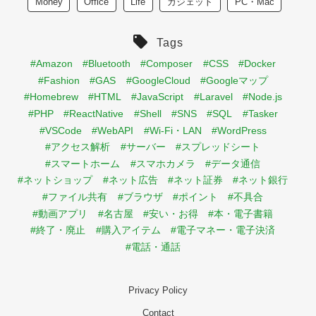
Money
Office
Life
ガジェット
PC・Mac
Tags
#Amazon
#Bluetooth
#Composer
#CSS
#Docker
#Fashion
#GAS
#GoogleCloud
#Googleマップ
#Homebrew
#HTML
#JavaScript
#Laravel
#Node.js
#PHP
#ReactNative
#Shell
#SNS
#SQL
#Tasker
#VSCode
#WebAPI
#Wi-Fi・LAN
#WordPress
#アクセス解析
#サーバー
#スプレッドシート
#スマートホーム
#スマホカメラ
#データ通信
#ネットショップ
#ネット広告
#ネット証券
#ネット銀行
#ファイル共有
#ブラウザ
#ポイント
#不具合
#動画アプリ
#名古屋
#安い・お得
#本・電子書籍
#終了・廃止
#購入アイテム
#電子マネー・電子決済
#電話・通話
Privacy Policy
Contact