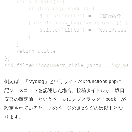
	if(is_single()){

		if (has_tag('book')) {

			$title['title'] = '【書籍紹介】' . $title['title'] ;

		} elseif (has_tag('wordpress')) {

			$title['title'] ='【WordPress】' .$title['title'] ;

		}

	}

	return $title;

};

例えば、「Myblog」というサイト名のfunctions.phpに上
記ソースコードを記述した場合、投稿タイトルが「坂口
安吾の堕落論」というページにタグスラッグ「book」が
設定されていると、そのページのtitleタグのは以下とな
ります。