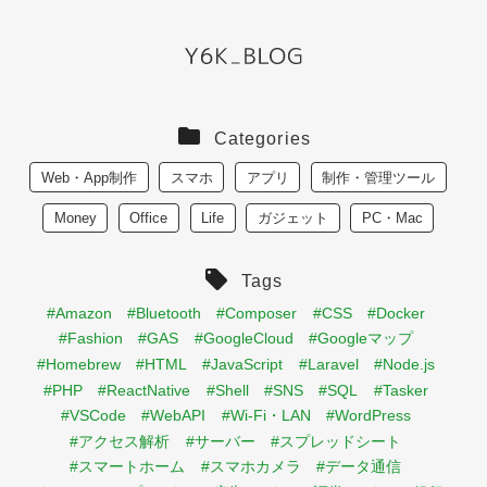
Categories
Web・App制作
スマホ
アプリ
制作・管理ツール
Money
Office
Life
ガジェット
PC・Mac
Tags
#Amazon
#Bluetooth
#Composer
#CSS
#Docker
#Fashion
#GAS
#GoogleCloud
#Googleマップ
#Homebrew
#HTML
#JavaScript
#Laravel
#Node.js
#PHP
#ReactNative
#Shell
#SNS
#SQL
#Tasker
#VSCode
#WebAPI
#Wi-Fi・LAN
#WordPress
#アクセス解析
#サーバー
#スプレッドシート
#スマートホーム
#スマホカメラ
#データ通信