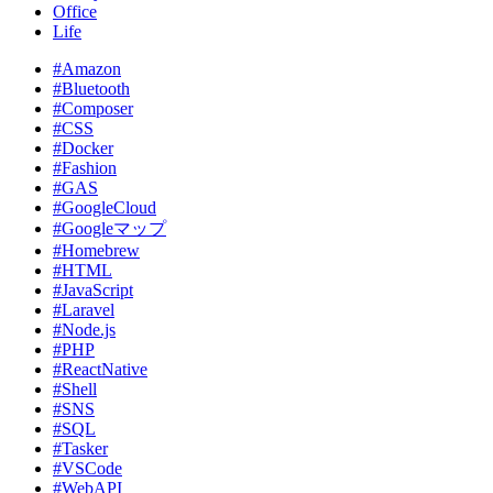
Office
Life
#Amazon
#Bluetooth
#Composer
#CSS
#Docker
#Fashion
#GAS
#GoogleCloud
#Googleマップ
#Homebrew
#HTML
#JavaScript
#Laravel
#Node.js
#PHP
#ReactNative
#Shell
#SNS
#SQL
#Tasker
#VSCode
#WebAPI