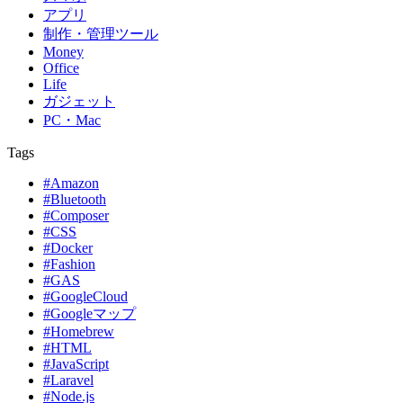
アプリ
制作・管理ツール
Money
Office
Life
ガジェット
PC・Mac
Tags
#Amazon
#Bluetooth
#Composer
#CSS
#Docker
#Fashion
#GAS
#GoogleCloud
#Googleマップ
#Homebrew
#HTML
#JavaScript
#Laravel
#Node.js