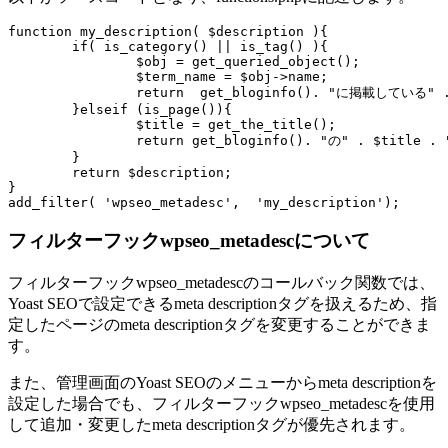
function my_description( $description ){

	if( is_category() || is_tag() ){

		$obj = get_queried_object();

		$term_name = $obj->name;

		return  get_bloginfo(). "に掲載している" . $term_name . "の記事一覧ページです。";

	}elseif (is_page()){

		$title = get_the_title();

		return get_bloginfo(). "の" . $title . "ページです。";

	}

	return $description;

}

add_filter( 'wpseo_metadesc',  'my_description');
フィルターフックwpseo_metadescについて
フィルターフックwpseo_metadescのコールバック関数では、
Yoast SEOで設定できるmeta descriptionタグを扱えるため、指
定したページのmeta descriptionタグを変更することができま
す。
また、管理画面のYoast SEOのメニューからmeta descriptionを
設定した場合でも、フィルターフックwpseo_metadescを使用
して追加・変更したmeta descriptionタグが優先されます。