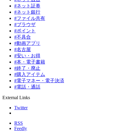
#ネット証券
#ネット銀行
#ファイル共有
#ブラウザ
#ポイント
#不具合
#動画アプリ
#名古屋
#安い・お得
#本・電子書籍
#終了・廃止
#購入アイテム
#電子マネー・電子決済
#電話・通話
External Links
Twitter
RSS
Feedly