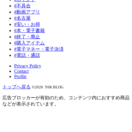
#不具合
#動画アプリ
#名古屋
#安い・お得
#本・電子書籍
#終了・廃止
#購入アイテム
#電子マネー・電子決済
#電話・通話
Privacy Policy
Contact
Profile
トップへ戻る
©2026 Y6K BLOG
広告ブロッカーが有効のため、コンテンツ内におすすめ商品
などが表示されています。