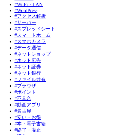
#Wi-Fi・LAN
#WordPress
#アクセス解析
#サーバー
#スプレッドシート
#スマートホーム
#スマホカメラ
#データ通信
#ネットショップ
#ネット広告
#ネット証券
#ネット銀行
#ファイル共有
#ブラウザ
#ポイント
#不具合
#動画アプリ
#名古屋
#安い・お得
#本・電子書籍
#終了・廃止