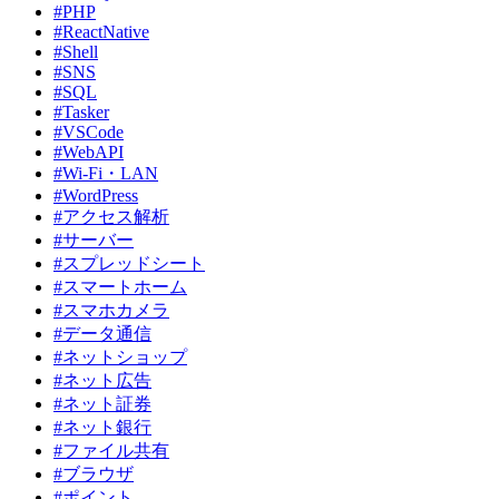
#PHP
#ReactNative
#Shell
#SNS
#SQL
#Tasker
#VSCode
#WebAPI
#Wi-Fi・LAN
#WordPress
#アクセス解析
#サーバー
#スプレッドシート
#スマートホーム
#スマホカメラ
#データ通信
#ネットショップ
#ネット広告
#ネット証券
#ネット銀行
#ファイル共有
#ブラウザ
#ポイント