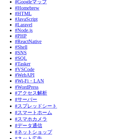
#Googleマップ
#Homebrew
#HTML
#JavaScript
#Laravel
#Node.js
#PHP
#ReactNative
#Shell
#SNS
#SQL
#Tasker
#VSCode
#WebAPI
#Wi-Fi・LAN
#WordPress
#アクセス解析
#サーバー
#スプレッドシート
#スマートホーム
#スマホカメラ
#データ通信
#ネットショップ
#ネット広告