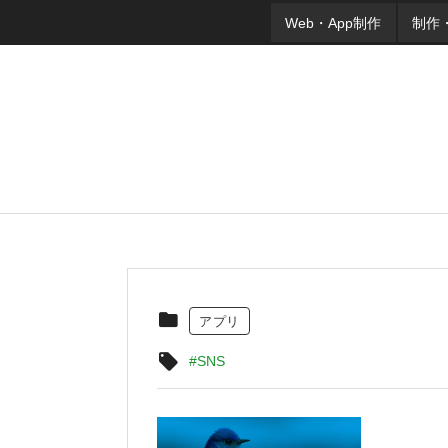
Web・App制作
制作
アプリ
#SNS