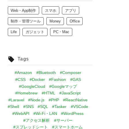
Web・App制作
スマホ
アプリ
制作・管理ツール
Money
Office
Life
ガジェット
PC・Mac
Tags
#Amazon
#Bluetooth
#Composer
#CSS
#Docker
#Fashion
#GAS
#GoogleCloud
#Googleマップ
#Homebrew
#HTML
#JavaScript
#Laravel
#Node.js
#PHP
#ReactNative
#Shell
#SNS
#SQL
#Tasker
#VSCode
#WebAPI
#Wi-Fi・LAN
#WordPress
#アクセス解析
#サーバー
#スプレッドシート
#スマートホーム