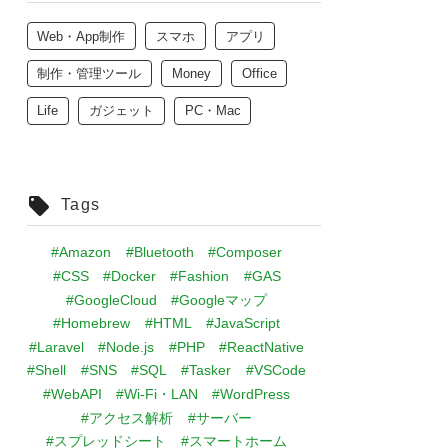
Web・App制作
スマホ
アプリ
制作・管理ツール
Money
Office
Life
ガジェット
PC・Mac
Tags
#Amazon
#Bluetooth
#Composer
#CSS
#Docker
#Fashion
#GAS
#GoogleCloud
#Googleマップ
#Homebrew
#HTML
#JavaScript
#Laravel
#Node.js
#PHP
#ReactNative
#Shell
#SNS
#SQL
#Tasker
#VSCode
#WebAPI
#Wi-Fi・LAN
#WordPress
#アクセス解析
#サーバー
#スプレッドシート
#スマートホーム