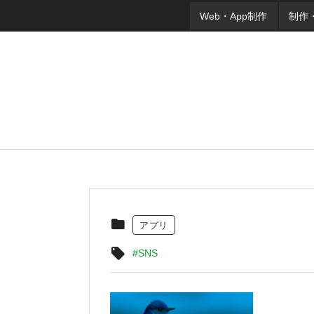
Web・App制作
制作
アプリ
#SNS