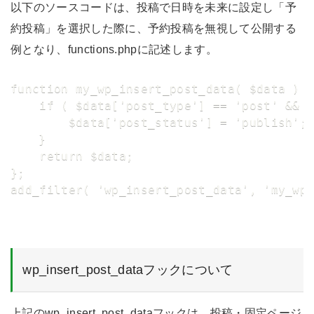
以下のソースコードは、投稿で日時を未来に設定し「予
約投稿」を選択した際に、予約投稿を無視して公開する
例となり、functions.phpに記述します。
function my_wp_insert_post_data( $data ) {
    if ( $data['post_type'] == 'post' && $
        $data['post_status'] = 'publish'; 
	}

    return $data;

};

add_filter( 'wp_insert_post_data', 'my_wp
wp_insert_post_dataフックについて
上記のwp_insert_post_dataフックは、投稿・固定ページ