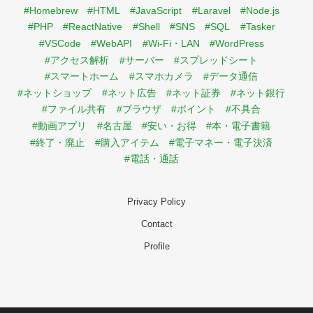
#Homebrew
#HTML
#JavaScript
#Laravel
#Node.js
#PHP
#ReactNative
#Shell
#SNS
#SQL
#Tasker
#VSCode
#WebAPI
#Wi-Fi・LAN
#WordPress
#アクセス解析
#サーバー
#スプレッドシート
#スマートホーム
#スマホカメラ
#データ通信
#ネットショップ
#ネット広告
#ネット証券
#ネット銀行
#ファイル共有
#ブラウザ
#ポイント
#不具合
#動画アプリ
#名古屋
#安い・お得
#本・電子書籍
#終了・廃止
#購入アイテム
#電子マネー・電子決済
#電話・通話
Privacy Policy
Contact
Profile