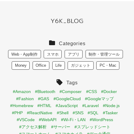
Categories
Web・App制作
スマホ
アプリ
制作・管理ツール
Money
Office
Life
ガジェット
PC・Mac
Tags
#Amazon
#Bluetooth
#Composer
#CSS
#Docker
#Fashion
#GAS
#GoogleCloud
#Googleマップ
#Homebrew
#HTML
#JavaScript
#Laravel
#Node.js
#PHP
#ReactNative
#Shell
#SNS
#SQL
#Tasker
#VSCode
#WebAPI
#Wi-Fi・LAN
#WordPress
#アクセス解析
#サーバー
#スプレッドシート
#スマートホーム
#スマホカメラ
#データ通信