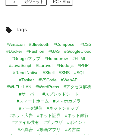
Life
ガジェット
PC・Mac
Tags
#Amazon
#Bluetooth
#Composer
#CSS
#Docker
#Fashion
#GAS
#GoogleCloud
#Googleマップ
#Homebrew
#HTML
#JavaScript
#Laravel
#Node.js
#PHP
#ReactNative
#Shell
#SNS
#SQL
#Tasker
#VSCode
#WebAPI
#Wi-Fi・LAN
#WordPress
#アクセス解析
#サーバー
#スプレッドシート
#スマートホーム
#スマホカメラ
#データ通信
#ネットショップ
#ネット広告
#ネット証券
#ネット銀行
#ファイル共有
#ブラウザ
#ポイント
#不具合
#動画アプリ
#名古屋