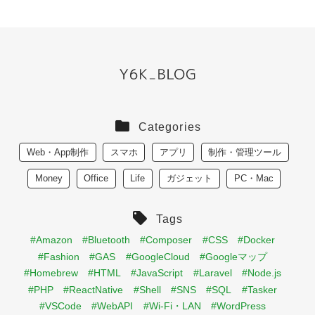
Categories
Web・App制作
スマホ
アプリ
制作・管理ツール
Money
Office
Life
ガジェット
PC・Mac
Tags
#Amazon
#Bluetooth
#Composer
#CSS
#Docker
#Fashion
#GAS
#GoogleCloud
#Googleマップ
#Homebrew
#HTML
#JavaScript
#Laravel
#Node.js
#PHP
#ReactNative
#Shell
#SNS
#SQL
#Tasker
#VSCode
#WebAPI
#Wi-Fi・LAN
#WordPress