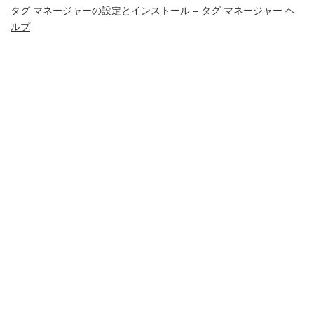
タグ マネージャーの設定とインストール – タグ マネージャー ヘ
ルプ