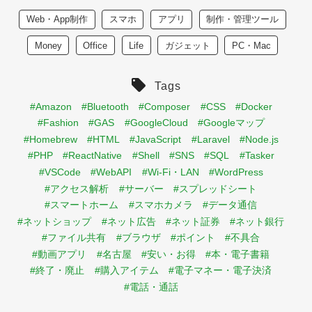
Web・App制作
スマホ
アプリ
制作・管理ツール
Money
Office
Life
ガジェット
PC・Mac
Tags
#Amazon
#Bluetooth
#Composer
#CSS
#Docker
#Fashion
#GAS
#GoogleCloud
#Googleマップ
#Homebrew
#HTML
#JavaScript
#Laravel
#Node.js
#PHP
#ReactNative
#Shell
#SNS
#SQL
#Tasker
#VSCode
#WebAPI
#Wi-Fi・LAN
#WordPress
#アクセス解析
#サーバー
#スプレッドシート
#スマートホーム
#スマホカメラ
#データ通信
#ネットショップ
#ネット広告
#ネット証券
#ネット銀行
#ファイル共有
#ブラウザ
#ポイント
#不具合
#動画アプリ
#名古屋
#安い・お得
#本・電子書籍
#終了・廃止
#購入アイテム
#電子マネー・電子決済
#電話・通話