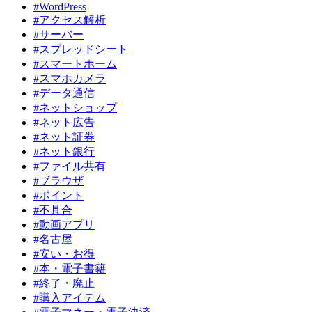
#WordPress
#アクセス解析
#サーバー
#スプレッドシート
#スマートホーム
#スマホカメラ
#データ通信
#ネットショップ
#ネット広告
#ネット証券
#ネット銀行
#ファイル共有
#ブラウザ
#ポイント
#不具合
#動画アプリ
#名古屋
#安い・お得
#本・電子書籍
#終了・廃止
#購入アイテム