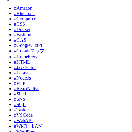
#Amazon
#Bluetooth
#Composer
#CSS
#Docker
#Fashion
#GAS
#GoogleCloud
#Googleマップ
#Homebrew
#HTML
#JavaScript
#Laravel
#Node.js
#PHP
#ReactNative
#Shell
#SNS
#SQL
#Tasker
#VSCode
#WebAPI
#Wi-Fi・LAN
#WordPress