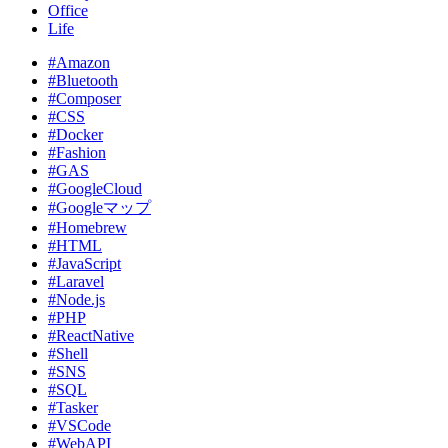
Office
Life
#Amazon
#Bluetooth
#Composer
#CSS
#Docker
#Fashion
#GAS
#GoogleCloud
#Googleマップ
#Homebrew
#HTML
#JavaScript
#Laravel
#Node.js
#PHP
#ReactNative
#Shell
#SNS
#SQL
#Tasker
#VSCode
#WebAPI