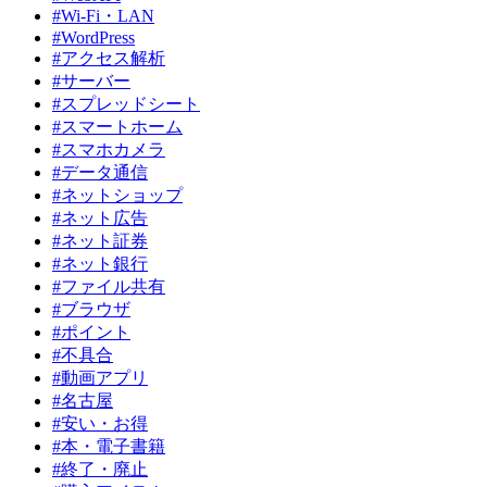
#Wi-Fi・LAN
#WordPress
#アクセス解析
#サーバー
#スプレッドシート
#スマートホーム
#スマホカメラ
#データ通信
#ネットショップ
#ネット広告
#ネット証券
#ネット銀行
#ファイル共有
#ブラウザ
#ポイント
#不具合
#動画アプリ
#名古屋
#安い・お得
#本・電子書籍
#終了・廃止