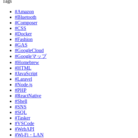
Tags
#Amazon
#Bluetooth
#Composer
#CSS
#Docker
#Fashion
#GAS
#GoogleCloud
#Googleマップ
#Homebrew
#HTML
#JavaScript
#Laravel
#Node.js
#PHP
#ReactNative
#Shell
#SNS
#SQL
#Tasker
#VSCode
#WebAPI
#Wi-Fi・LAN