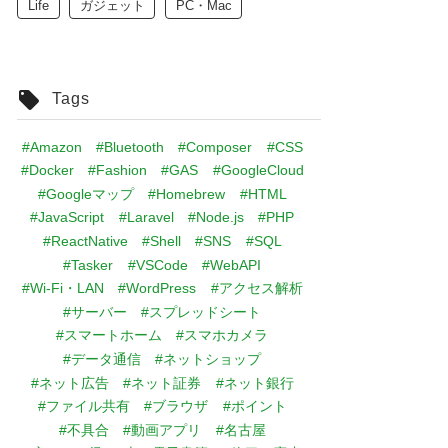
Life
ガジェット
PC・Mac
Tags
#Amazon
#Bluetooth
#Composer
#CSS
#Docker
#Fashion
#GAS
#GoogleCloud
#Googleマップ
#Homebrew
#HTML
#JavaScript
#Laravel
#Node.js
#PHP
#ReactNative
#Shell
#SNS
#SQL
#Tasker
#VSCode
#WebAPI
#Wi-Fi・LAN
#WordPress
#アクセス解析
#サーバー
#スプレッドシート
#スマートホーム
#スマホカメラ
#データ通信
#ネットショップ
#ネット広告
#ネット証券
#ネット銀行
#ファイル共有
#ブラウザ
#ポイント
#不具合
#動画アプリ
#名古屋