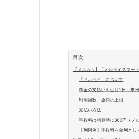
目次
【メルカリ】「メルペイスマー
「メルペイ」について
料金の支払いを翌月1日～末
利用回数・金額の上限
支払い方法
手数料は精算時に300円（メ
【利用例】手数料を金利とし