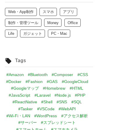
Web・App制作
スマホ
アプリ
制作・管理ツール
Money
Office
Life
ガジェット
PC・Mac
Tags
#Amazon
#Bluetooth
#Composer
#CSS
#Docker
#Fashion
#GAS
#GoogleCloud
#Googleマップ
#Homebrew
#HTML
#JavaScript
#Laravel
#Node.js
#PHP
#ReactNative
#Shell
#SNS
#SQL
#Tasker
#VSCode
#WebAPI
#Wi-Fi・LAN
#WordPress
#アクセス解析
#サーバー
#スプレッドシート
#スマートホーム
#スマホカメラ