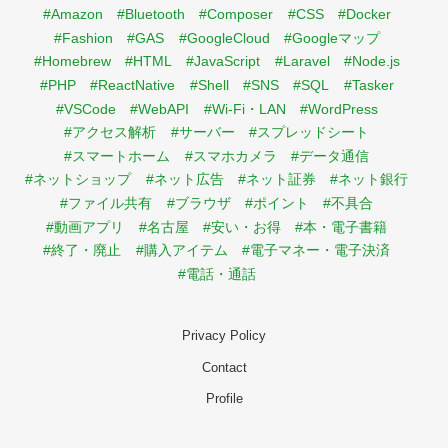
#Amazon
#Bluetooth
#Composer
#CSS
#Docker
#Fashion
#GAS
#GoogleCloud
#Googleマップ
#Homebrew
#HTML
#JavaScript
#Laravel
#Node.js
#PHP
#ReactNative
#Shell
#SNS
#SQL
#Tasker
#VSCode
#WebAPI
#Wi-Fi・LAN
#WordPress
#アクセス解析
#サーバー
#スプレッドシート
#スマートホーム
#スマホカメラ
#データ通信
#ネットショップ
#ネット広告
#ネット証券
#ネット銀行
#ファイル共有
#ブラウザ
#ポイント
#不具合
#動画アプリ
#名古屋
#安い・お得
#本・電子書籍
#終了・廃止
#購入アイテム
#電子マネー・電子決済
#電話・通話
Privacy Policy
Contact
Profile