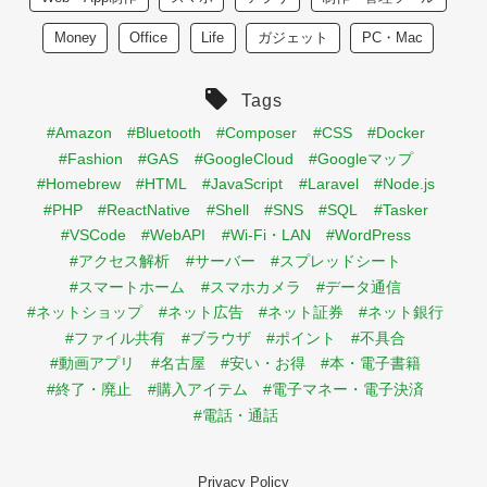
Money
Office
Life
ガジェット
PC・Mac
Tags
#Amazon
#Bluetooth
#Composer
#CSS
#Docker
#Fashion
#GAS
#GoogleCloud
#Googleマップ
#Homebrew
#HTML
#JavaScript
#Laravel
#Node.js
#PHP
#ReactNative
#Shell
#SNS
#SQL
#Tasker
#VSCode
#WebAPI
#Wi-Fi・LAN
#WordPress
#アクセス解析
#サーバー
#スプレッドシート
#スマートホーム
#スマホカメラ
#データ通信
#ネットショップ
#ネット広告
#ネット証券
#ネット銀行
#ファイル共有
#ブラウザ
#ポイント
#不具合
#動画アプリ
#名古屋
#安い・お得
#本・電子書籍
#終了・廃止
#購入アイテム
#電子マネー・電子決済
#電話・通話
Privacy Policy