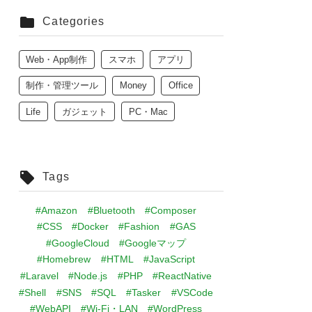
Categories
Web・App制作
スマホ
アプリ
制作・管理ツール
Money
Office
Life
ガジェット
PC・Mac
Tags
#Amazon
#Bluetooth
#Composer
#CSS
#Docker
#Fashion
#GAS
#GoogleCloud
#Googleマップ
#Homebrew
#HTML
#JavaScript
#Laravel
#Node.js
#PHP
#ReactNative
#Shell
#SNS
#SQL
#Tasker
#VSCode
#WebAPI
#Wi-Fi・LAN
#WordPress