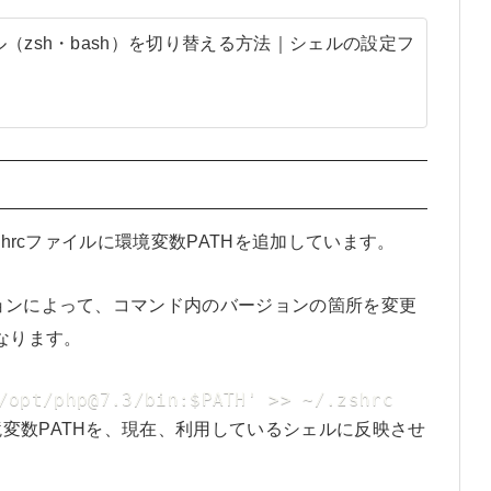
（zsh・bash）を切り替える方法｜シェルの設定フ
shrcファイルに環境変数PATHを追加しています。
ョンによって、コマンド内のバージョンの箇所を変更
なります。
/opt/php@7.3/bin:$PATH' >> ~/.zshrc
変数PATHを、現在、利用しているシェルに反映させ