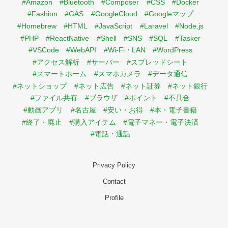
#Amazon
#Bluetooth
#Composer
#CSS
#Docker
#Fashion
#GAS
#GoogleCloud
#Googleマップ
#Homebrew
#HTML
#JavaScript
#Laravel
#Node.js
#PHP
#ReactNative
#Shell
#SNS
#SQL
#Tasker
#VSCode
#WebAPI
#Wi-Fi・LAN
#WordPress
#アクセス解析
#サーバー
#スプレッドシート
#スマートホーム
#スマホカメラ
#データ通信
#ネットショップ
#ネット広告
#ネット証券
#ネット銀行
#ファイル共有
#ブラウザ
#ポイント
#不具合
#動画アプリ
#名古屋
#安い・お得
#本・電子書籍
#終了・廃止
#購入アイテム
#電子マネー・電子決済
#電話・通話
Privacy Policy
Contact
Profile