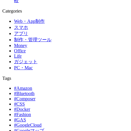
較
Categories
Web・App制作
スマホ
アプリ
制作・管理ツール
Money
Office
Life
ガジェット
PC・Mac
Tags
#Amazon
#Bluetooth
#Composer
#CSS
#Docker
#Fashion
#GAS
#GoogleCloud
#Googleマップ