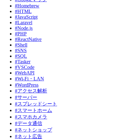
#Homebrew
#HTML
#JavaScript
#Laravel
#Node.js
#PHP
#ReactNative
#Shell
#SNS
#SQL
#Tasker
#VSCode
#WebAPI
#Wi-Fi・LAN
#WordPress
#アクセス解析
#サーバー
#スプレッドシート
#スマートホーム
#スマホカメラ
#データ通信
#ネットショップ
#ネット広告