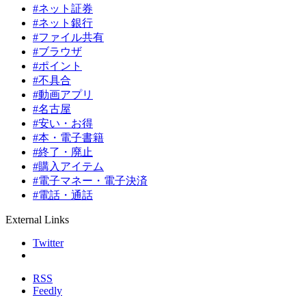
#ネット証券
#ネット銀行
#ファイル共有
#ブラウザ
#ポイント
#不具合
#動画アプリ
#名古屋
#安い・お得
#本・電子書籍
#終了・廃止
#購入アイテム
#電子マネー・電子決済
#電話・通話
External Links
Twitter
RSS
Feedly