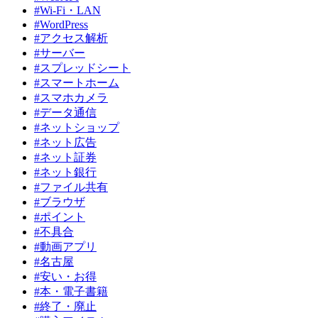
#Wi-Fi・LAN
#WordPress
#アクセス解析
#サーバー
#スプレッドシート
#スマートホーム
#スマホカメラ
#データ通信
#ネットショップ
#ネット広告
#ネット証券
#ネット銀行
#ファイル共有
#ブラウザ
#ポイント
#不具合
#動画アプリ
#名古屋
#安い・お得
#本・電子書籍
#終了・廃止