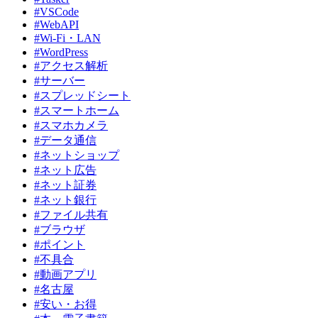
#VSCode
#WebAPI
#Wi-Fi・LAN
#WordPress
#アクセス解析
#サーバー
#スプレッドシート
#スマートホーム
#スマホカメラ
#データ通信
#ネットショップ
#ネット広告
#ネット証券
#ネット銀行
#ファイル共有
#ブラウザ
#ポイント
#不具合
#動画アプリ
#名古屋
#安い・お得