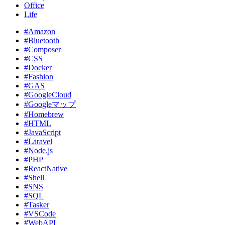
Office
Life
#Amazon
#Bluetooth
#Composer
#CSS
#Docker
#Fashion
#GAS
#GoogleCloud
#Googleマップ
#Homebrew
#HTML
#JavaScript
#Laravel
#Node.js
#PHP
#ReactNative
#Shell
#SNS
#SQL
#Tasker
#VSCode
#WebAPI