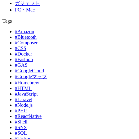
ガジェット
PC・Mac
Tags
#Amazon
#Bluetooth
#Composer
#CSS
#Docker
#Fashion
#GAS
#GoogleCloud
#Googleマップ
#Homebrew
#HTML
#JavaScript
#Laravel
#Node.js
#PHP
#ReactNative
#Shell
#SNS
#SQL
#Tasker