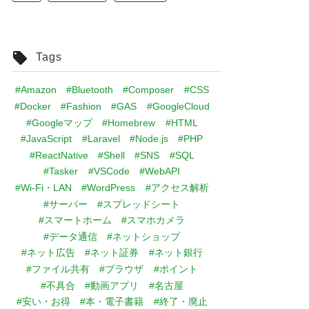
Tags
#Amazon
#Bluetooth
#Composer
#CSS
#Docker
#Fashion
#GAS
#GoogleCloud
#Googleマップ
#Homebrew
#HTML
#JavaScript
#Laravel
#Node.js
#PHP
#ReactNative
#Shell
#SNS
#SQL
#Tasker
#VSCode
#WebAPI
#Wi-Fi・LAN
#WordPress
#アクセス解析
#サーバー
#スプレッドシート
#スマートホーム
#スマホカメラ
#データ通信
#ネットショップ
#ネット広告
#ネット証券
#ネット銀行
#ファイル共有
#ブラウザ
#ポイント
#不具合
#動画アプリ
#名古屋
#安い・お得
#本・電子書籍
#終了・廃止