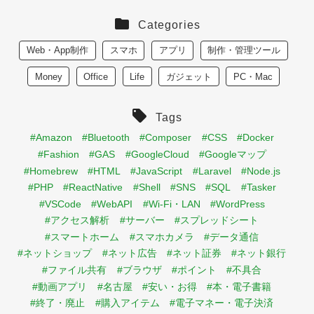
Categories
Web・App制作
スマホ
アプリ
制作・管理ツール
Money
Office
Life
ガジェット
PC・Mac
Tags
#Amazon
#Bluetooth
#Composer
#CSS
#Docker
#Fashion
#GAS
#GoogleCloud
#Googleマップ
#Homebrew
#HTML
#JavaScript
#Laravel
#Node.js
#PHP
#ReactNative
#Shell
#SNS
#SQL
#Tasker
#VSCode
#WebAPI
#Wi-Fi・LAN
#WordPress
#アクセス解析
#サーバー
#スプレッドシート
#スマートホーム
#スマホカメラ
#データ通信
#ネットショップ
#ネット広告
#ネット証券
#ネット銀行
#ファイル共有
#ブラウザ
#ポイント
#不具合
#動画アプリ
#名古屋
#安い・お得
#本・電子書籍
#終了・廃止
#購入アイテム
#電子マネー・電子決済