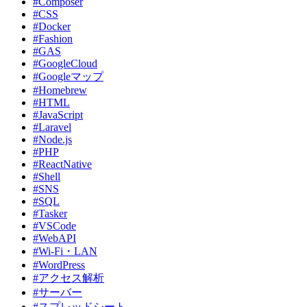
#Composer
#CSS
#Docker
#Fashion
#GAS
#GoogleCloud
#Googleマップ
#Homebrew
#HTML
#JavaScript
#Laravel
#Node.js
#PHP
#ReactNative
#Shell
#SNS
#SQL
#Tasker
#VSCode
#WebAPI
#Wi-Fi・LAN
#WordPress
#アクセス解析
#サーバー
#スプレッドシート