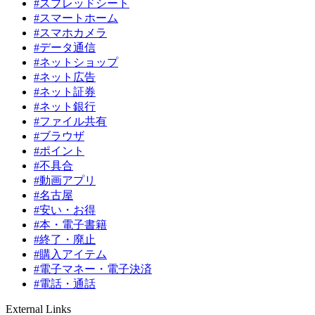
#スプレッドシート
#スマートホーム
#スマホカメラ
#データ通信
#ネットショップ
#ネット広告
#ネット証券
#ネット銀行
#ファイル共有
#ブラウザ
#ポイント
#不具合
#動画アプリ
#名古屋
#安い・お得
#本・電子書籍
#終了・廃止
#購入アイテム
#電子マネー・電子決済
#電話・通話
External Links