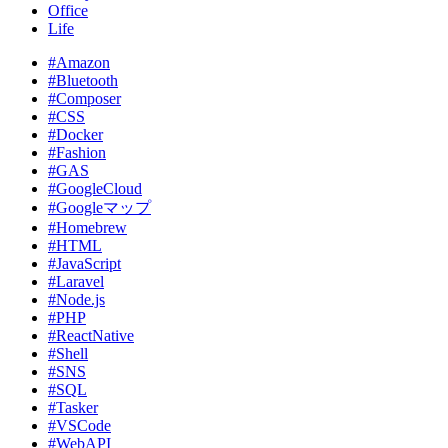
Office
Life
#Amazon
#Bluetooth
#Composer
#CSS
#Docker
#Fashion
#GAS
#GoogleCloud
#Googleマップ
#Homebrew
#HTML
#JavaScript
#Laravel
#Node.js
#PHP
#ReactNative
#Shell
#SNS
#SQL
#Tasker
#VSCode
#WebAPI