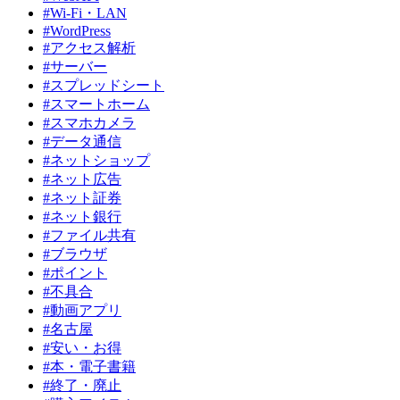
#Wi-Fi・LAN
#WordPress
#アクセス解析
#サーバー
#スプレッドシート
#スマートホーム
#スマホカメラ
#データ通信
#ネットショップ
#ネット広告
#ネット証券
#ネット銀行
#ファイル共有
#ブラウザ
#ポイント
#不具合
#動画アプリ
#名古屋
#安い・お得
#本・電子書籍
#終了・廃止