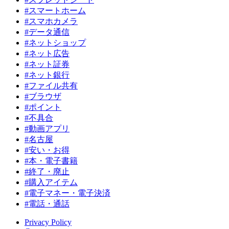
#スマートホーム
#スマホカメラ
#データ通信
#ネットショップ
#ネット広告
#ネット証券
#ネット銀行
#ファイル共有
#ブラウザ
#ポイント
#不具合
#動画アプリ
#名古屋
#安い・お得
#本・電子書籍
#終了・廃止
#購入アイテム
#電子マネー・電子決済
#電話・通話
Privacy Policy