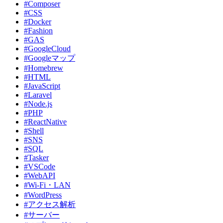
#Composer
#CSS
#Docker
#Fashion
#GAS
#GoogleCloud
#Googleマップ
#Homebrew
#HTML
#JavaScript
#Laravel
#Node.js
#PHP
#ReactNative
#Shell
#SNS
#SQL
#Tasker
#VSCode
#WebAPI
#Wi-Fi・LAN
#WordPress
#アクセス解析
#サーバー