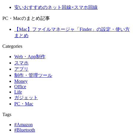
安いおすすめのネット回線×スマホ回線
PC・Macのまとめ記事
【Mac】ファイルマネージャ「Finder」の設定・使い方
まとめ
Categories
Web・App制作
スマホ
アプリ
制作・管理ツール
Money
Office
Life
ガジェット
PC・Mac
Tags
#Amazon
#Bluetooth